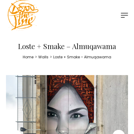
Loste + Smake – Almuqawama
Home
>
Walls
>
Loste + Smake – Almuqawama